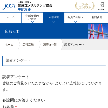
JCCA 一般社団法人 建設コン
中部支部の
ホーム
広報活動
会員の皆様へ
お問合せ
ご紹介
広報活動
ホーム
広報活動
図夢in中部
読者アンケート
読者アンケート
読者アンケート
皆様のご意見をいただきながら、よりよい広報誌にしていきま
す。
各設問にお答えください
お名前
*