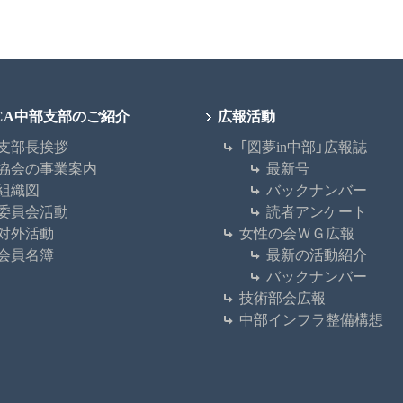
CCA中部支部のご紹介
広報活動
支部長挨拶
「図夢in中部」広報誌
協会の事業案内
最新号
組織図
バックナンバー
委員会活動
読者アンケート
対外活動
女性の会ＷＧ広報
会員名簿
最新の活動紹介
バックナンバー
技術部会広報
中部インフラ整備構想