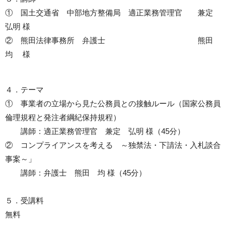
① 国土交通省 中部地方整備局 適正業務管理官 兼定
弘明 様
② 熊田法律事務所 弁護士 熊田
均 様
４．テーマ
① 事業者の立場から見た公務員との接触ルール（国家公務員
倫理規程と発注者綱紀保持規程）
講師：適正業務管理官 兼定 弘明 様（45分）
② コンプライアンスを考える ～独禁法・下請法・入札談合
事案～」
講師：弁護士 熊田 均 様（45分）
５．受講料
無料